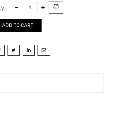
y:
ADD TO CART