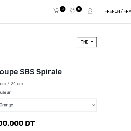
0
0
FRENCH / FR
TND
oupe SBS Spirale
 cm / 24 cm
uleur
00,000
DT