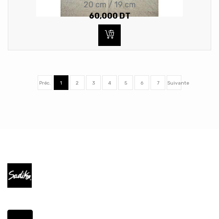
20 cm / 19 cm
60,000
DT
Préc.
1
2
3
4
5
6
7
Suivante