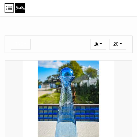
TND
20