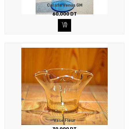
Carafe Venus GM
60,000
DT
Vase Fleur