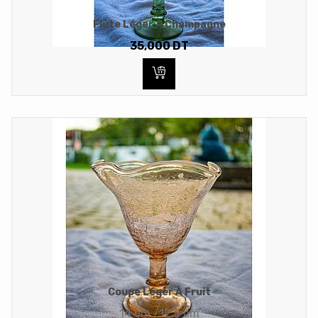
Flûte Léger À Champagne
35,000
DT
Coupe Léger À Fruit
14 cm /12.5 cm