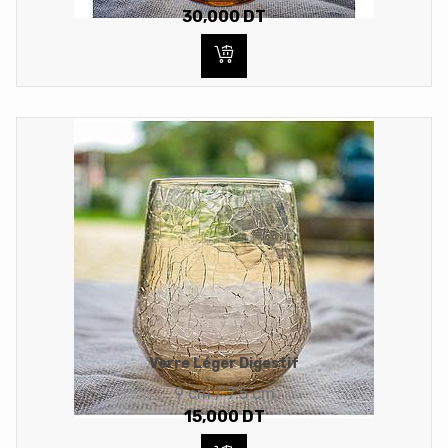
30,000
DT
Verre Léger Digestif
9 cm / 7.5 cm
15,000
DT