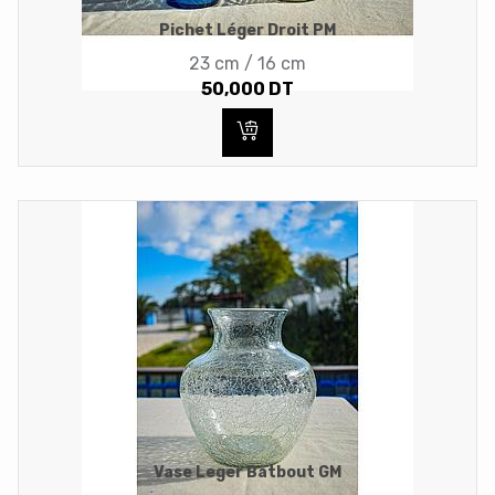
Pichet Léger Droit PM
23 cm / 16 cm
50,000
DT
Vase Leger Batbout GM