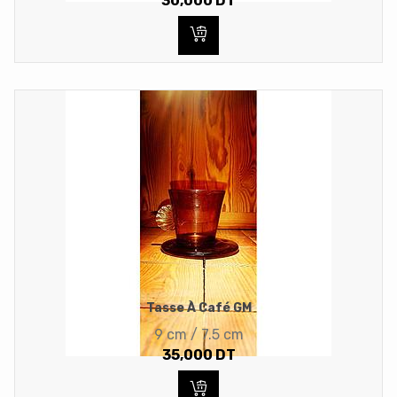
30,000
DT
Tasse À Café GM
9 cm / 7.5 cm
35,000
DT