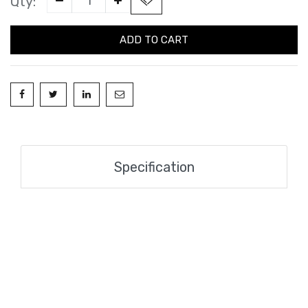
Qty:
ADD TO CART
Specification