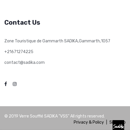
Contact Us
,
,
Zone Touristique de Gammarth SADIKA
Gammarth
1057
+21671274225
contact@sadika.com
© 2019
Verre Soufflé SADIKA "VSS"
All rights reserved.
Privacy & Policy
|
Site Map