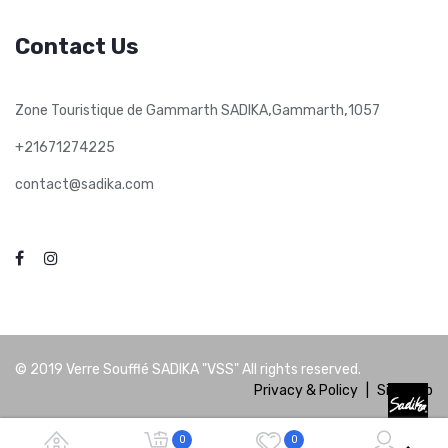
Contact Us
,
,
Zone Touristique de Gammarth SADIKA
Gammarth
1057
+21671274225
contact@sadika.com
© 2019
Verre Soufflé SADIKA "VSS"
All rights reserved.
Privacy & Policy
|
Site Map
0
0