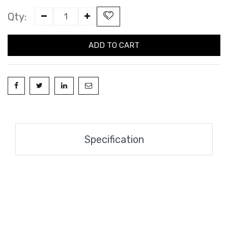
Qty:
ADD TO CART
Specification