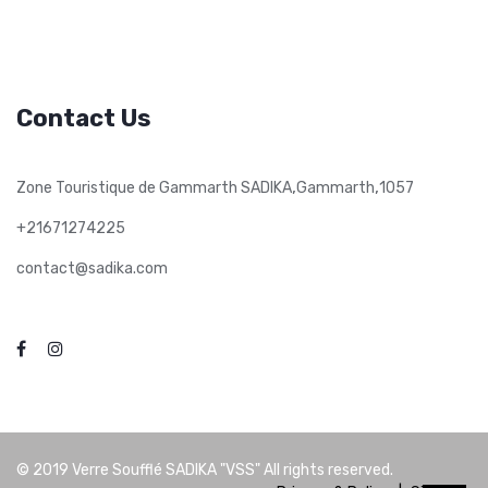
Contact Us
,
,
Zone Touristique de Gammarth SADIKA
Gammarth
1057
+21671274225
contact@sadika.com
© 2019
Verre Soufflé SADIKA "VSS"
All rights reserved.