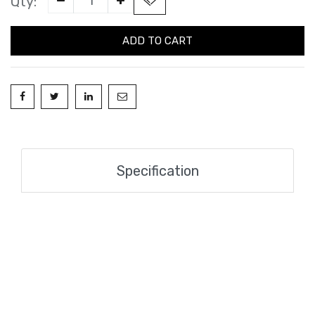
Qty:
ADD TO CART
Specification