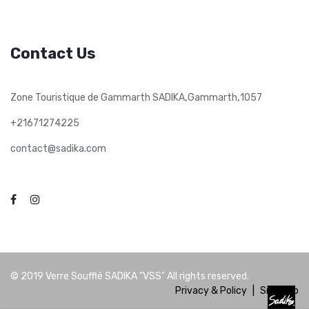
Contact Us
,
,
Zone Touristique de Gammarth SADIKA
Gammarth
1057
+21671274225
contact@sadika.com
© 2019
Verre Soufflé SADIKA "VSS"
All rights reserved.
Privacy & Policy
|
Site Map