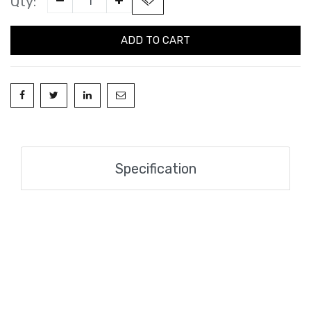
Qty:
ADD TO CART
Specification