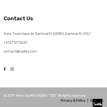
Contact Us
,
,
Zone Touristique de Gammarth SADIKA
Gammarth
1057
+21671274225
contact@sadika.com
© 2019
Verre Soufflé SADIKA "VSS"
All rights reserved.
Privacy & Policy
|
Site Map