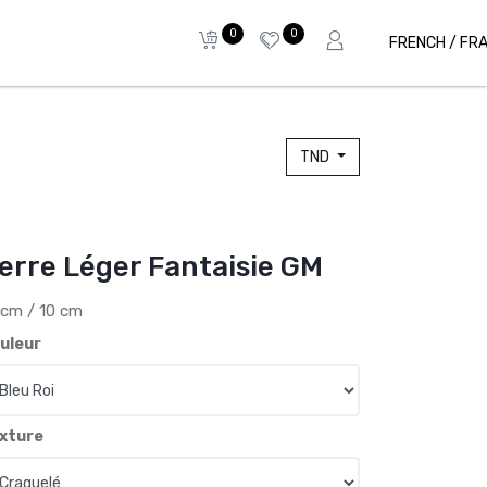
0
0
FRENCH / FR
TND
erre Léger Fantaisie GM
 cm / 10 cm
uleur
xture