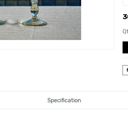
3
Qt
Specification