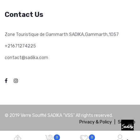
Contact Us
,
,
Zone Touristique de Gammarth SADIKA
Gammarth
1057
+21671274225
contact@sadika.com
© 2019
Verre Soufflé SADIKA "VSS"
All rights reserved.
Privacy & Policy
|
Site Map
0
0