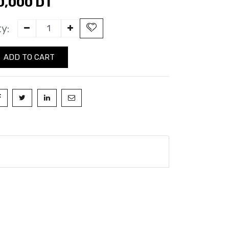
0,000
DT
y:
ADD TO CART