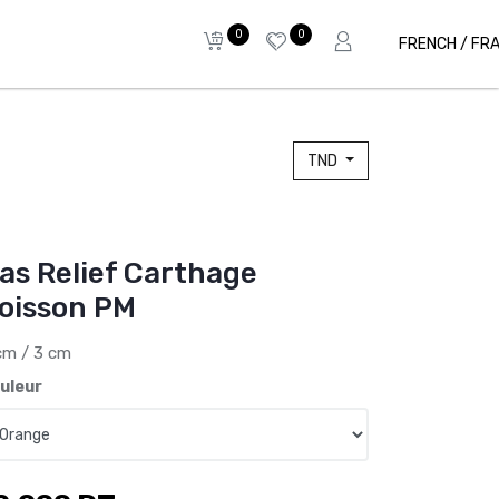
0
0
FRENCH / FR
TND
as Relief Carthage
oisson PM
cm / 3 cm
uleur