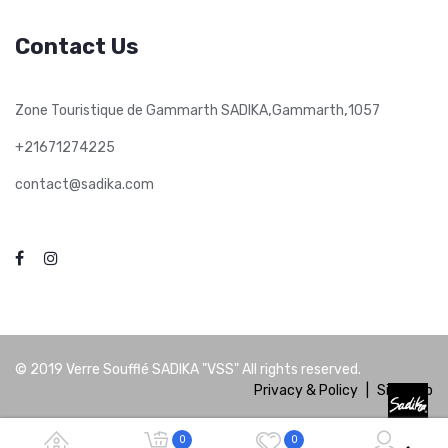
Contact Us
,
,
Zone Touristique de Gammarth SADIKA
Gammarth
1057
+21671274225
contact@sadika.com
© 2019
Verre Soufflé SADIKA "VSS"
All rights reserved.
Privacy & Policy
|
Site Map
0
0