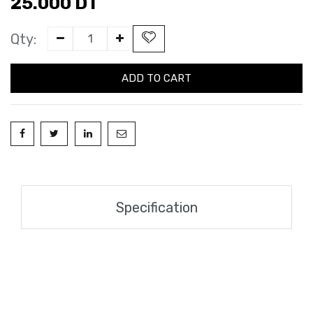
25.000
DT
Qty:
ADD TO CART
Specification