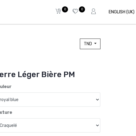
0
0
ENGLISH (UK)
TND
erre Léger Bière PM
uleur
xture