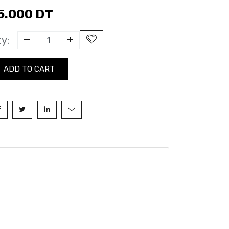
5.000
DT
y:
ADD TO CART