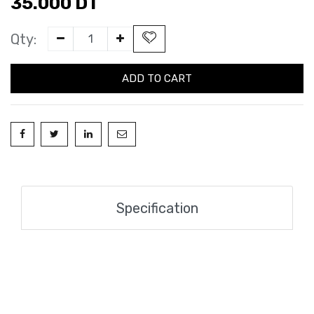
35.000
DT
Qty:
ADD TO CART
Specification