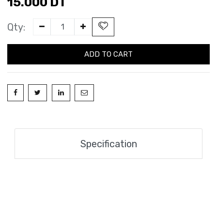
15.000
DT
Qty:
ADD TO CART
Specification